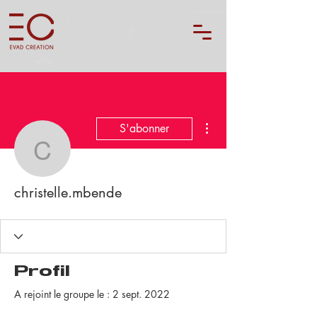
Plus d'actions
S'abonner
christelle.mbende
christelle.mbende
Profil
A rejoint le groupe le : 2 sept. 2022