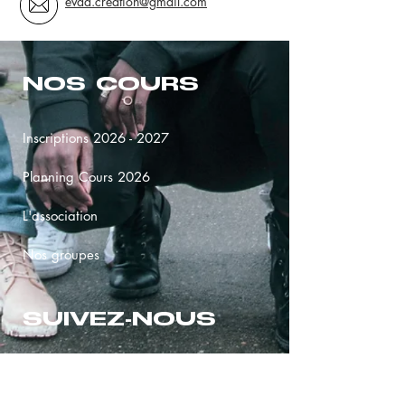
evad.creation@gmail.com
NOS COURS
Inscriptions 2026 - 2027
Planning Cours 2026
L'association
Nos groupes
SUIVEZ-NOUS
TIK TOK