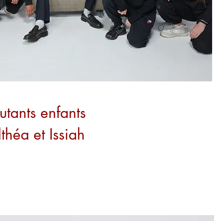
utants enfants
lthéa et Issiah