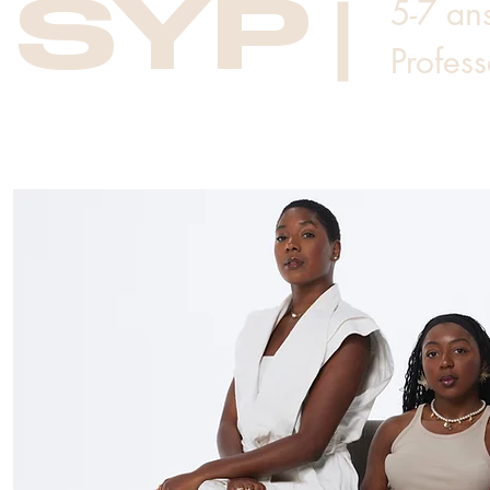
SYP
5-7 an
Profess