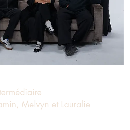
ntermédiaire
jamin, Melvyn et Lauralie