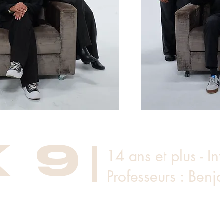
K 9
14 ans et plus - I
Professeurs : Ben