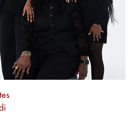
tes
di