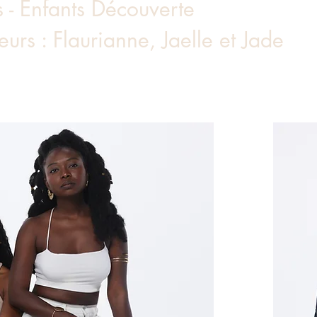
s - Enfants Découverte
eurs : Flaurianne, Jaelle et Jade