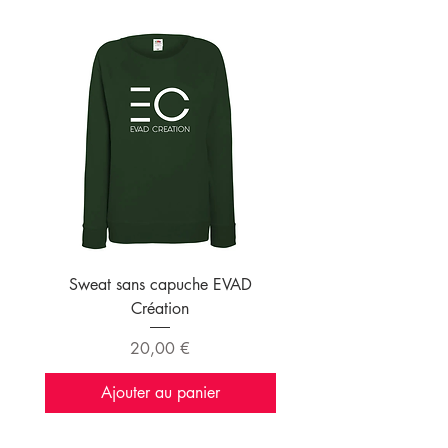
Sweat sans capuche EVAD
Sweat à capuche EVAD 
Création
Prix
20,00 €
Ajouter au panier